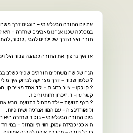
את יום החזרה הבינלאומי – חוגגים דרך משח
במכללה שלנו אנחנו מאמינים שחזרה – היא לא
חזרה היא הדרך של ילדים להבין, לזכור, להתא
אז איך נהפוך את החזרה למהנה עבור הילדים
הנה שלושה משחקים חזרתים שכיף לשלב בגלא
?
טלפון שבור – דרך מצחיקה לבדוק איך מילי
?
קו לקו – ציור בזוגות – ילד אחד מצייר קו,
קשר עין-יד, זיכרון חזותי וריכוז.
?
רצף תנועות – ילד מתחיל בתנועה, הבא אחריו
וקואורדינציה – עם המון אנרגיה ושיתופיות.
ביום החזרה הבינלאומי – נזכור שחזרה היא ה
היא כלי למידה עמוק, חווייתי ומחזק – במיוחד 
כי כל חזרה – מקרבת אותנו להבנה אמיתית.