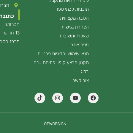
לימודי הוראה מתקנת
חברותא 13
תוכניות לבתי ספר
כתובת
הסבה מקצועית
חברותא
הצהרת נגישות
13 חריש
שאלות ותשובות
מרכז מסחר
מפת אתר
תנאי שימוש ומדיניות פרטיות
תקנון מבצע קופון פתיחת שנה
בלוג
צור קשר
T
I
Y
F
i
n
o
a
k
s
u
c
t
t
t
e
o
a
u
b
k
g
b
o
OTWDESIGN
r
e
o
a
k