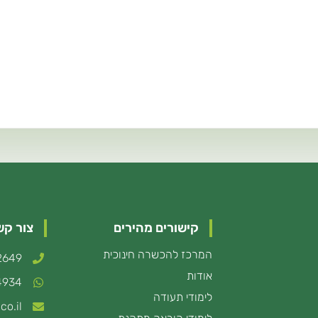
קישורים מהירים
צור קש
המרכז להכשרה חינוכית
2649*
אודות
4934
לימודי תעודה
co.il