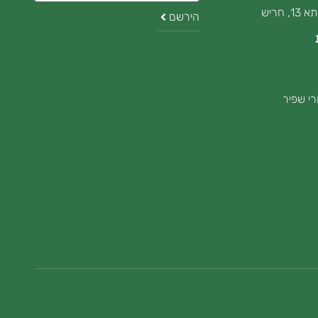
, חריש
הירשם
האימייל
י שפיר