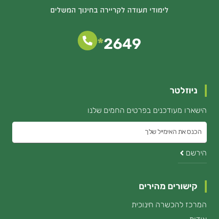
*
2649
סדנה לכתיבת סיפור
קרא עוד »
ניוזלטר
הישארו מעודכנים בפרטים החמים שלנו
הכנס
את
הירשם
האימייל
קישורים מהירים
המרכז להכשרה חינוכית