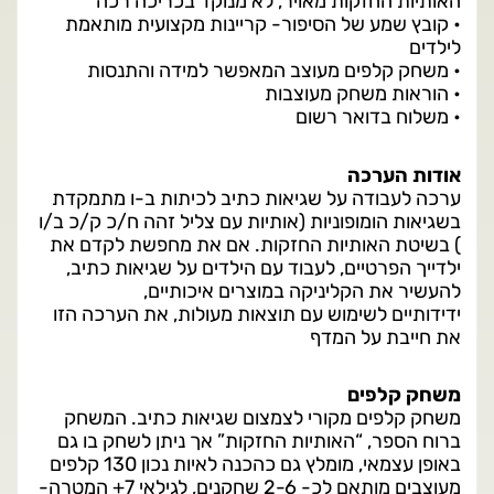
האותיות החזקות מאויר, לא מנוקד בכריכה רכה
• קובץ שמע של הסיפור- קריינות מקצועית מותאמת
לילדים
• משחק קלפים מעוצב המאפשר למידה והתנסות
• הוראות משחק מעוצבות
• משלוח בדואר רשום
אודות הערכה
ערכה לעבודה על שגיאות כתיב לכיתות ב-ו מתמקדת
בשגיאות הומופוניות (אותיות עם צליל זהה ח/כ ק/כ ב/ו
) בשיטת האותיות החזקות. אם את מחפשת לקדם את
ילדייך הפרטיים, לעבוד עם הילדים על שגיאות כתיב,
להעשיר את הקליניקה במוצרים איכותיים,
ידידותיים לשימוש עם תוצאות מעולות, את הערכה הזו
את חייבת על המדף
משחק קלפים
משחק קלפים מקורי לצמצום שגיאות כתיב. המשחק
ברוח הספר, “האותיות החזקות” אך ניתן לשחק בו גם
באופן עצמאי, מומלץ גם כהכנה לאיות נכון 130 קלפים
מעוצבים מותאם לכ- 2-6 שחקנים, לגילאי 7+ המטרה-