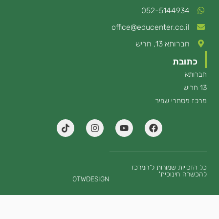
052-5144934
office@educenter.co.il
חברותא 13, חריש
כתובת
חברותא
13 חריש
מרכז מסחרי שפיר
T
I
Y
F
i
n
o
a
k
s
u
c
t
t
t
e
o
a
u
b
k
g
b
o
כל הזכויות שמורות ל'המרכז
להכשרה חינוכית'
r
e
o
OTWDESIGN
a
k
m