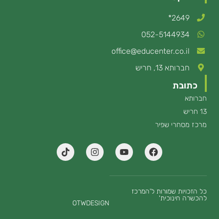
2649*
052-5144934
office@educenter.co.il
חברותא 13, חריש
כתובת
חברותא
13 חריש
מרכז מסחרי שפיר
T
I
Y
F
i
n
o
a
k
s
u
c
t
t
t
e
o
a
u
b
k
g
b
o
כל הזכויות שמורות ל'המרכז
להכשרה חינוכית'
r
e
o
OTWDESIGN
a
k
m