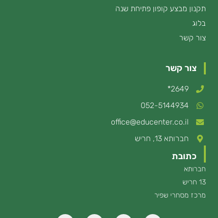
תקנון מבצע קופון פתיחת שנה
בלוג
צור קשר
צור קשר
2649*
052-5144934
office@educenter.co.il
חברותא 13, חריש
כתובת
חברותא
13 חריש
מרכז מסחרי שפיר
T
I
Y
F