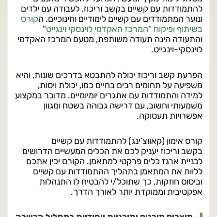
להתמודדות עם קשיים בקשב וריכוז, לעבודה עם ילדים
ונוער המתמודדים עם קשיים לימודיים וחינוכיים. ה
קורס
בשיתוף ופיקוח “המרכז האקדמי לוינסקי וינגייט
”
והתעודה הינה תעודה משותפת, מטעם המרכז האקדמי
לוינסקי-וינגייט.
הפרעת קשב וריכוז יכולה להתבטא בדרכים שונות, והיא
משפיעה על תחומים רבים בחיים כמו, יכולת ויסות,
למידה והתמודדות עם אתגרים יומיומיים. מדובר במקצוע
משמעותי וחשוב, עם דרישה גבוהה בשטח ומגוון
אפשרויות תעסוקה.
קורס אימון (קאווצ’ינג) להתמודדות עם קשיים
בקשב וריכוז יעניק לכם את הכלים המעשיים הדרושים
לבניית ארגז כלים פרקטי למתאמן. הקורס יכין אתכם
ללוות את המתאמן בתהליך ההתמודדות עם קשיים
וביסוס חוזקות, כך שתוכל/י להבטיח לו התנהלות
אפקטיבית וממוקדת יותר לאורך הדרך.
מוצרים מוכנים ותוכניות ייחודיות במסלול הכשרה