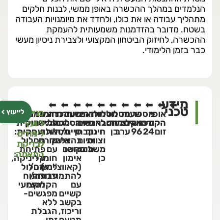
הנלמדים במהלך ההכשרה באופן ממשי, לבנות חלקים
מתהליך עבודה או את כולו, ולחדד את מיומנויות העבודה
בשטח. מדובר בהזדמנות משמעותית להעמקת
ההכשרה, לחיזוק הביטחון המקצועי ולצבירת ניסיון מעשי
כבר בזמן הלימודי.
מידע
טכני
פנייה
לייעוץ
אופי
מספר
שעות
מסלולי
מסלול
מותאם
דרישות
תעודת
הכרה
חומרי
חממה
הקורס:
מפגשים:
לימוד:
אקדמיות:
הסבה:
לאנשי
סיום:
הסמכה:
לגמול:
למידה:
שיווקית
ליועץ
זום
24
96
ערב
כן
חינוך
מבחן
סיים/ה
מסלול
אתר
ועסקית:
לימודים
וצוות
סיום
אישי
בהצלחה
קורס
מסלול
לבדיקת
משלים:
קורס
ממוחשב
עם
פתיחת
התאמה:
כן
אימון
חומרי
קליניקה,
(קאווצ'ינג)
למידה/
מסלול
להתמודדות
עבודה/
פיתוח
עם
הקלטות
מקצועי
קשיים
מפגשים-
בקשב
ללא
וריכוז,
הגבלת
מטעם
זמן