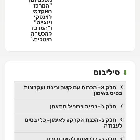
"המרכז
האקדמי
לוינסקי
וינגייט"
ו"המרכז
להכשרה
חינוכית."
סיליבוס
חלק א- הכרות עם קשב וריכוז ועקרונות
בסיס באימון
חלק ב'-בניית פרופיל מתאמן
חלק ג-הכנת הקרקע לאימון- כלי בסיס
לעבודה
חלק ג- כלי אימון לקשב וריכוז