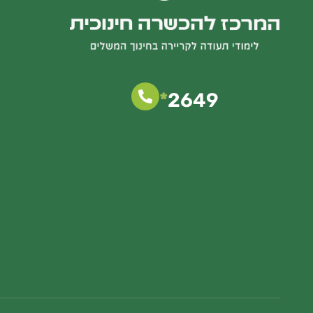
*
2649