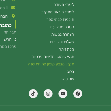
לימודי תעודה
co.il
לימודי הוראה מתקנת
חברותא 13
תוכניות לבתי ספר
כתובת
הסבה מקצועית
חברותא
הצהרת נגישות
13 חריש
שאלות ותשובות
מרכז מסחר
מפת אתר
תנאי שימוש ומדיניות פרטיות
תקנון מבצע קופון פתיחת שנה
בלוג
צור קשר
T
I
Y
F
i
n
o
a
k
s
u
c
t
t
t
e
o
a
u
b