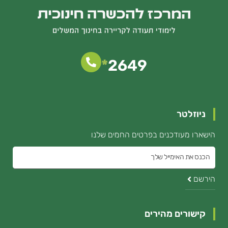
*
2649
ניוזלטר
הישארו מעודכנים בפרטים החמים שלנו
הכנס
את
הירשם
האימייל
קישורים מהירים