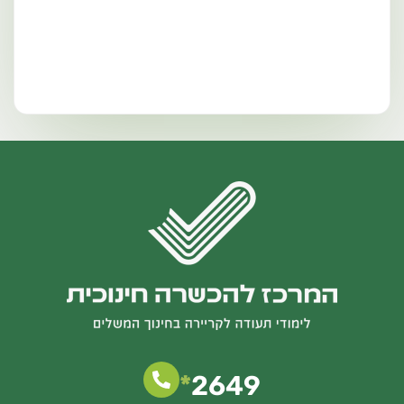
*
2649