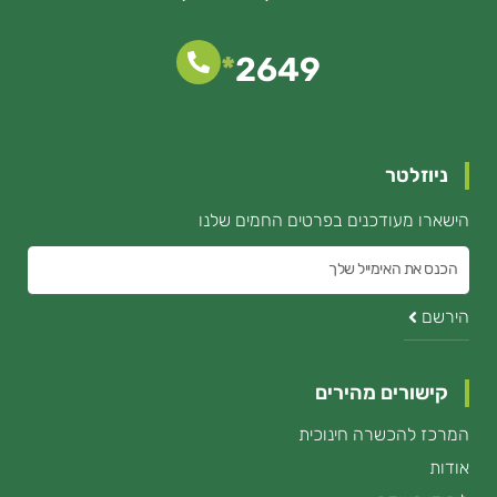
*
2649
ניוזלטר
הישארו מעודכנים בפרטים החמים שלנו
הכנס
את
הירשם
האימייל
קישורים מהירים
המרכז להכשרה חינוכית
אודות