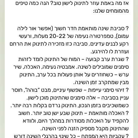
אז מה באמת עוזר לתינוק לישון טוב? הנה כמה טיפים
מהמומחים שלנו:
? סביבת שינה מותאמת חדר חשוך (אפשר אור לילה
עמום), טמפרטורה נעימה של 20-22 מעלות, ורעשי
רקע לבנים עדינים. סביבה כזו מזכירה לתינוק את הרחם
ועוזרת לו להירגע.
? שגרת ערב קבועה – המוח של התינוק לומד לזהות
סימנים שמובילים לשינה. אמבטיה נעימה, האכלה, שיר
ערש – כשחוזרים על אותן פעולות בכל ערב, התינוק
מבין שמתקרב זמן השינה.
? זיהוי סימני עייפות – שפשוף עיניים, מבט “בוהה”, חוסר
עניין בסביבה – אלה סימנים שהתינוק מוכן לישון.
כשמשכיבים בזמן הנכון, התינוק נרדם בקלות רבה יותר.
? האכלה מותאמת – תינוק שבע ישן טוב יותר. חשוב
להקפיד על האכלות מסודרות במהלך היום, ולוודא
שהתינוק מקבל מספיק הזנה לפני השינה.
? עקביות היא המפתח – כל שינוי בהרגלי השינה דורש