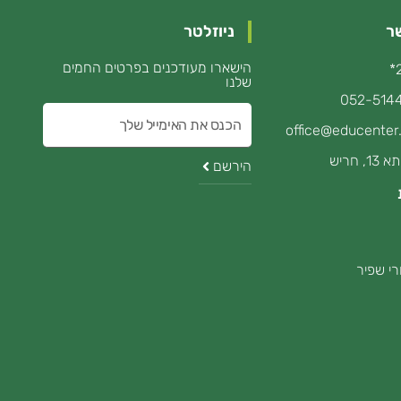
ר
ניוזלטר
הישארו מעודכנים בפרטים החמים
שלנו
052-514
הכנס
office@educenter.
את
, חריש
הירשם
האימייל
י שפיר