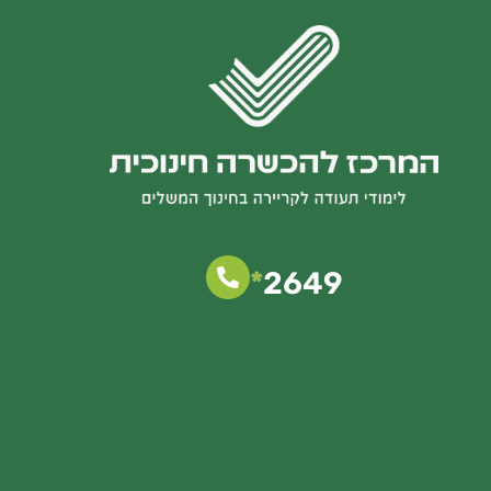
*
2649