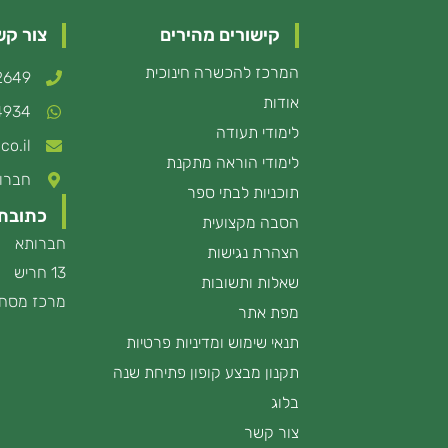
קישורים מהירים
צור קש
המרכז להכשרה חינוכית
2649*
אודות
4934
לימודי תעודה
co.il
לימודי הוראה מתקנת
חברותא 13
תוכניות לבתי ספר
כתובת
הסבה מקצועית
חברותא
הצהרת נגישות
13 חריש
שאלות ותשובות
מרכז מסחר
מפת אתר
תנאי שימוש ומדיניות פרטיות
תקנון מבצע קופון פתיחת שנה
בלוג
צור קשר