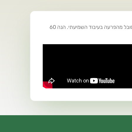
הרופאים אמרו שהילד שומע מצויין ועדיין למורה מרגיש שהוא לא באמת שומע את החומר בכיתה? ייתכן והוא סובל מהפרעה בעיבוד השמיעתי. הנה 60